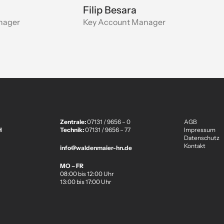
Filip Besara
nager
Key Account Manager
Zentrale:
07131 / 9656 – 0
AGB
H
Technik:
07131 / 9656 – 77
Impressum
Datenschutz
Kontakt
info@waldenmaier-hn.de
MO – FR
08:00 bis 12:00 Uhr
13:00 bis 17:00 Uhr