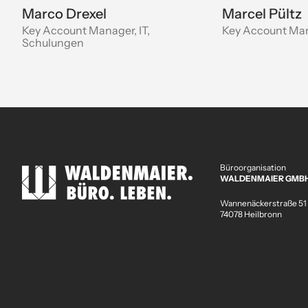
Marco Drexel
Marcel Pültz
Key Account Manager, IT,
Key Account Ma
Schulungen
Büroorganisation
WALDENMAIER GMB
Wannenäckerstraße 51
74078 Heilbronn